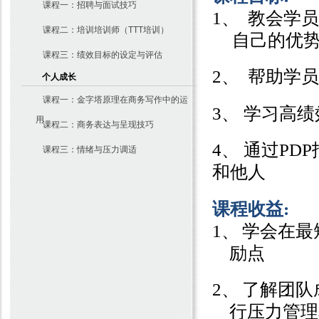
课程一：招聘与面试技巧
1、
教会学员
课程二：培训培训师（TTT培训）
自己的优
课程三：绩效目标的设定与评估
2、
帮助学员
个人成长
课程一：金字塔原理在商务写作中的运
3
、 学习高
用
课程二：商务表达与呈现技巧
4
、 通过
PDP
课程三：情绪与压力调适
和他人
课程收益
:
1、
学会在最
励点
2、
了解团队
行压力管理